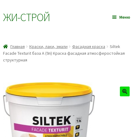
ЖИ-CТРОЙ
Перейти
Перейти
Меню
к
к
навигации
содержимому
Главная
Разве
Главная
Краски, лаки, эмали
Фасадная краска
Siltek
Товары
Facade Texturit база А (9л) Краска фасадная атмосферостойкая
влож
структурная
меню
Услуги
Прайс-лист
Блог
Контакты
Оплата и доставка