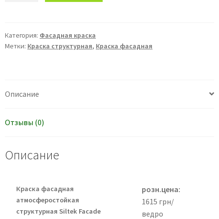
Siltek
Facade
Texturit
Категория:
Фасадная краска
Метки:
Краска структурная
,
Краска фасадная
база
А
(9л)
Краска
Описание
фасадная
атмосферостойкая
структурная
Отзывы (0)
Описание
Краска фасадная
розн.цена:
атмосферостойкая
1615 грн/
структурная Siltek Facade
ведро