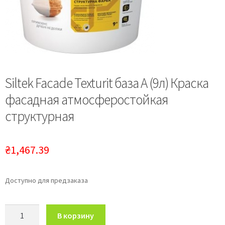
О нас
Siltek Facade Texturit база А (9л) Краска
фасадная атмосферостойкая
структурная
₴
1,467.39
Доступно для предзаказа
Количество
В корзину
товара