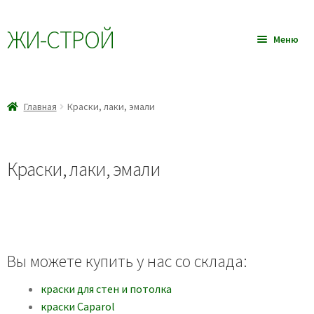
ЖИ-CТРОЙ
Перейти
Перейти
Меню
к
к
навигации
содержимому
Главная
Разве
Главная
Краски, лаки, эмали
Товары
влож
меню
Услуги
Краски, лаки, эмали
Прайс-лист
Блог
Вы можете купить у нас со склада:
Контакты
краски для стен и потолка
Оплата и доставка
краски Caparol