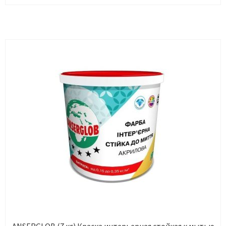
ANSERGLOB (7 кг) Краска интерьерная стойкая к мытью