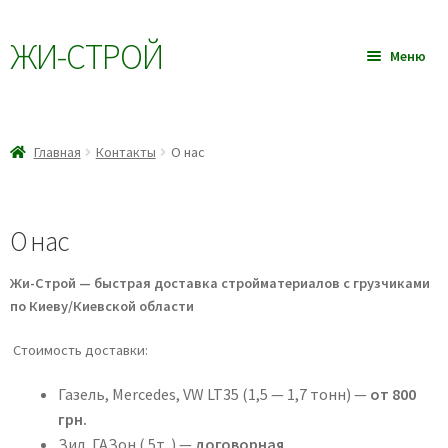
ЖИ-CТРОЙ
Перейти
Перейти
Меню
к
к
навигации
содержимому
Главная
Разве
Главная
Контакты
О нас
Товары
влож
меню
Услуги
О нас
Прайс-лист
Жи-Строй — быстрая доставка стройматериалов с грузчиками
по Киеву/Киевской области
Блог
Стоимость доставки:
Контакты
Газель, Mercedes, VW LT35 (1,5 — 1,7 тонн) —
от 800
грн.
Оплата и доставка
Зил, ГАЗон ( 5т. ) —
договорная